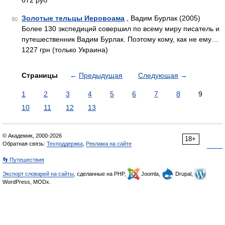
672 руб
Золотые тельцы Иеровоама
, Вадим Бурлак (2005)
90
Более 130 экспедиций совершил по всему миру писатель и
путешественник Вадим Бурлак. Поэтому кому, как не ему…
1227 грн (только Украина)
Страницы
←
Предыдущая
Следующая
→
1
2
3
4
5
6
7
8
9
10
11
12
13
© Академик, 2000-2026
18+
Обратная связь:
Техподдержка
,
Реклама на сайте
👣 Путешествия
Экспорт словарей на сайты
, сделанные на PHP,
Joomla,
Drupal,
WordPress, MODx.