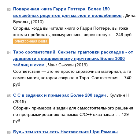
Поваренная книга Гарри Поттера. Более 150
83
волшебных рецептов для маглов и волшебников
, Дина
Бухольц (2010)
Спорим, когда вы читали книги о Гарри Поттере, вы тоже
хотели пробежать, зажмурившись, через стену к… 249 руб
электронная книга
Таро соответствий. Секреты трактовки раскладов - от
84
древности к современному прочтению. Более 1000
таблиц и схем
, Чанг Сьюзен (2019)
Соответствия — это не просто справочный материал, а та
самая магия, которая сокрыта в Таро. Соответствия… 740
руб
C C в задачах и примерах Более 200 задач
, Культин Н.
85
(2019)
Сборник примеров и задач для самостоятельного решения
по программированию на языке C/C++ охватывает… 429
руб
Будь тем кто ты есть Наставления Шри Раманы
86