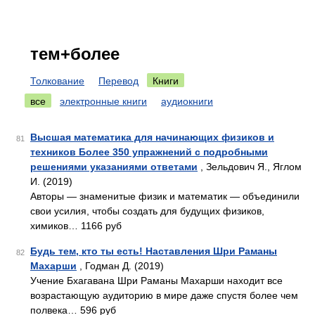
тем+более
Толкование
Перевод
Книги
все
электронные книги
аудиокниги
Высшая математика для начинающих физиков и
81
техников Более 350 упражнений с подробными
решениями указаниями ответами
, Зельдович Я., Яглом
И. (2019)
Авторы — знаменитые физик и математик — объединили
свои усилия, чтобы создать для будущих физиков,
химиков… 1166 руб
Будь тем, кто ты есть! Наставления Шри Раманы
82
Махарши
, Годман Д. (2019)
Учение Бхагавана Шри Раманы Махарши находит все
возрастающую аудиторию в мире даже спустя более чем
полвека… 596 руб