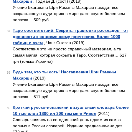
Махарши
, Годман Д. (сост.) (2019)
Учение Бхагавана Шри Раманы Махарши находит все
возрастающую аудиторию в мире даже спустя более чем
полвека… 509 руб
Таро соответствий. Секреты трактовки раскладов - от
87
древности к современному прочтению. Более 1000
таблиц и схем
, Чанг Сьюзен (2019)
Соответствия это не просто справочный материал, а та
самая магия, которая сокрыта в Таро. Соответствия… 617
грн (только Украина)
Будь тем, кто ты есть! Наставления Шри Раманы
88
Махарши
(2019)
Учение Бхагавана Шри Раманы Махарши находит все
возрастающую аудиторию в мире даже спустя более чем
полвека… 511 руб
Краткий русско-испанский визуальный словарь более
89
10 тыс слов 1800 ил 300 тем мягк Рипол
(2011)
Словарь являясь на сегодняшний день одним из самых
полных в России словарей. Издание предназначено для…